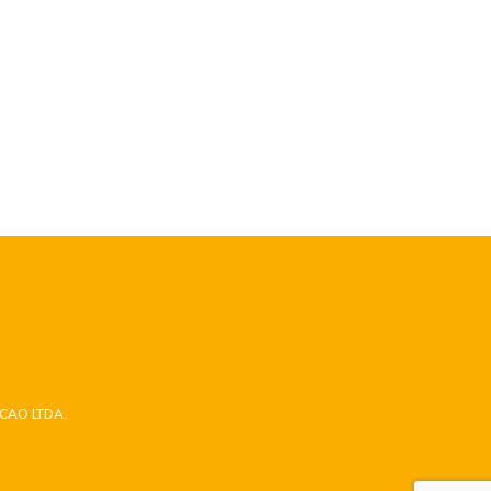
CAO LTDA.